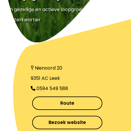
Een gezellige en actieve loopgroep in het
Westerkwartier
Nienoord 20
9351 AC Leek
0594 549 588
Route
Bezoek website