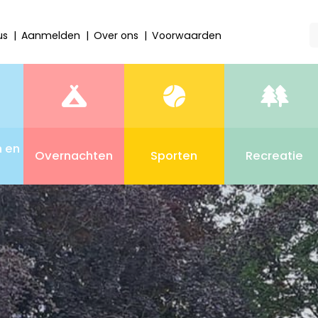
us
Aanmelden
Over ons
Voorwaarden
n en
Overnachten
Sporten
Recreatie